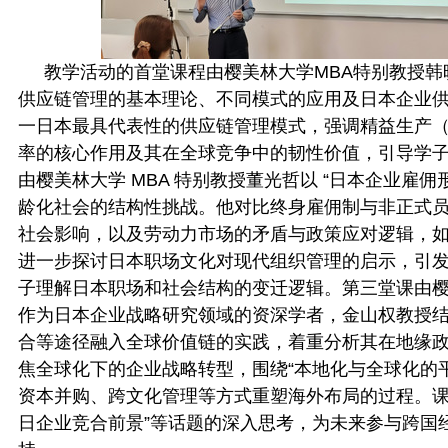
教学活动的首堂课程由樱美林大学
MBA特别教授
供应链管理的基本理论、不同模式的应用及日本企业供
一日本最具代表性的供应链管理模式，强调精益生产（LeanPro
率的核心作用及其在全球竞争中的韧性价值，引导学
由樱美林大学 MBA 特别教授董光哲以 “日本企业雇
龄化社会的结构性挑战。他对比终身雇佣制与非正式
社会影响，以及劳动力市场的矛盾与政策应对逻辑，
进一步探讨日本职场文化对现代组织管理的启示，引发同
子理解日本职场和社会结构的变迁逻辑。第三堂课由
作为日本企业战略研究领域的资深学者，金山权教授
合等途径融入全球价值链的实践，着重分析其在地缘
焦全球化下的企业战略转型，围绕“本地化与全球化的平
资本并购、跨文化管理等方式重塑海外布局的过程。课程
日企业竞合前景”等话题的深入思考，为未来参与跨国