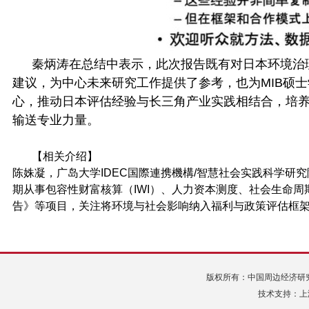
秦炳涛
在总结
中
表示，
此次
报告既有对日本环境治
建议，为中心未来研究工作
提供了参考，也为
MIB
硕士
心，推动日本评估经验与长三角产业实践相结合
，培
输送专业力量。
【相关介绍】
陈姝凝，广岛大学IDEC
国際連携機構
/
智慧社会实践科学研究
期从事包容性财富核算（
IWI
）、人力资本测度、社会生命周
告》等项目，关注将环境与社会影响纳入福利与政策评估框
版权所有：中国周边经济研究中心 Tel:
技术支持：上